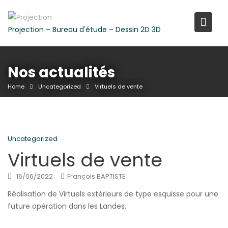
Skip
to
Projection – Bureau d'étude – Dessin 2D 3D
content
Nos actualités
Home
Uncategorized
Virtuels de vente
Uncategorized
Virtuels de vente
16/06/2022
François BAPTISTE
Réalisation de Virtuels extérieurs de type esquisse pour une
future opération dans les Landes.