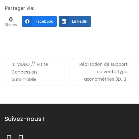
Partager via:
0
Facebook
LinkedIn
Shares
Navigation
VIDEO // Visite
Réalisation de support
de
de vente type
Concession
l’article
axonométries 3D.
automobile
Suivez-nous !