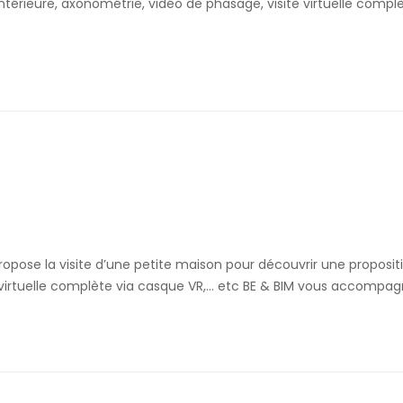
eure, axonométrie, vidéo de phasage, visite virtuelle complèt
ropose la visite d’une petite maison pour découvrir une proposi
e virtuelle complète via casque VR,… etc BE & BIM vous accompag